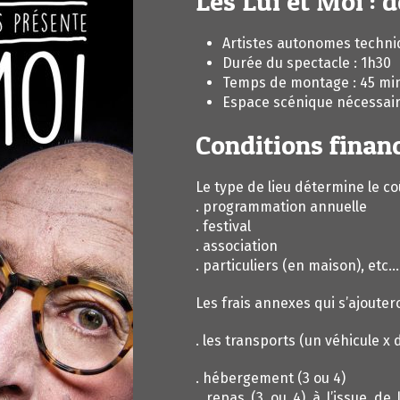
Les Lui et Moi :
Artistes autonomes techn
Durée du spectacle : 1h30
Temps de montage : 45 mi
Espace scénique nécessair
Conditions finan
Le type de lieu détermine le co
. programmation annuelle
. festival
. association
. particuliers (en maison), etc…
Les frais annexes qui s’ajoute
. les transports (un véhicule x
. hébergement (3 ou 4)
. repas (3 ou 4) à l’issue de