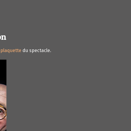
on
a
plaquette
du spectacle.