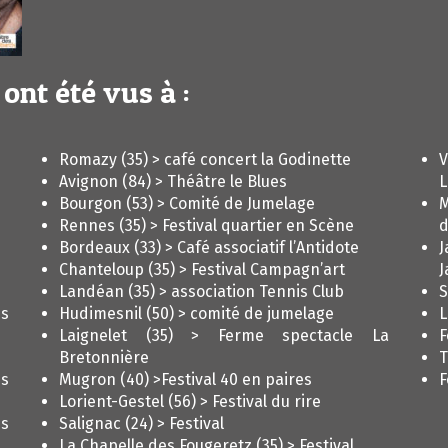
 ont été vus à :
Romazy (35) > café concert la Godinette
V
Avignon (84) > Théâtre le Blues
L
Bourgon (53) > Comité de Jumelage
M
Rennes (35) > Festival quartier en Scène
d
Bordeaux (33) > Café associatif l’Antidote
J
Chanteloup (35) > Festival Campagn’art
J
Landéan (35) > association Tennis Club
S
ds
Hudimesnil (50) > comité de jumelage
L
Laignelet (35) > Ferme spectacle La
F
Bretonnière
T
s
Mugron (40) >Festival 40 en paires
F
Lorient-Gestel (56) > Festival du rire
es
Salignac (24) > Festival
La Chapelle des Fougeretz (35) > Festival