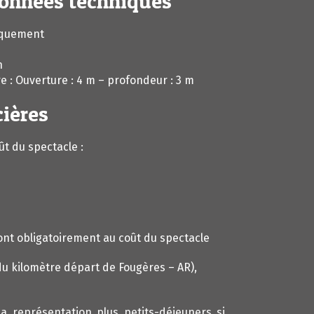
 données techniques
iquement
n
e : Ouverture : 4 m – profondeur : 3 m
cières
ût du spectacle :
ront obligatoirement au coût du spectacle
 du kilomètre départ de Fougères – AR),
 la représentation plus petits-déjeuners si