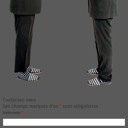
Contactez-nous
Les champs marqués d’un
*
sont obligatoires
Votre nom
*