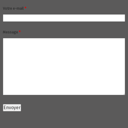
Votre e-mail
*
Message
*